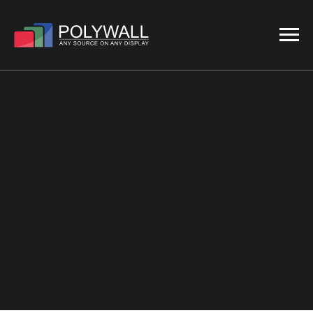
SOFTWARE PARA
NOC Y CENTRO DE
OPERACIONES DE
RED
INICIO
SOLUCIONES
CENTRO DE CONTROL DE
RED