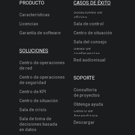
PRODUCTO
CASOS DE ÉXITO
Soluciones de
Características
oficina
Licencias
Sala de control
Garantía de software
Centro de situación
Sala del consejo
Salas de
SOLUCIONES
conferencias
Red audiovisual
Centro de operaciones
de red
Centro de operaciones
SOPORTE
de seguridad
Consultoría
Centro de KPI
de proyectos
Centro de situación
Obtenga ayuda
Sala de crisis
Centro de
Aprendizaje
Sala de toma de
Descargar
decisiones basada
en datos