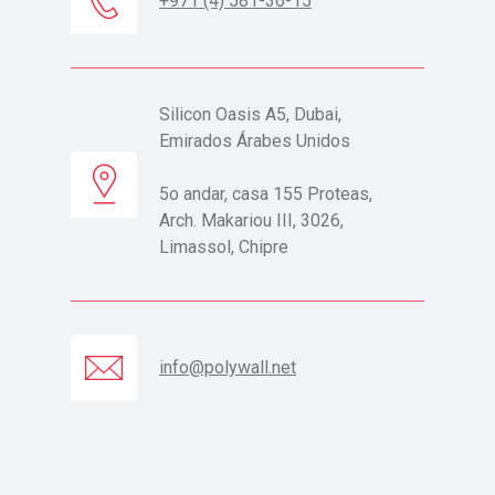
+971 (4) 581-36-15
Silicon Oasis A5, Dubai,
Emirados Árabes Unidos
5o andar, casa 155 Proteas,
Arch. Makariou III, 3026,
Limassol, Chipre
info@polywall.net