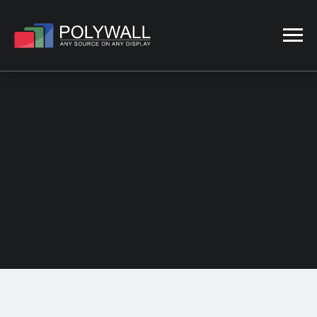
DETTAGLI DEL
PROGETTO
HOME
CASI DI
STUDIO
SALE DI
PROGETTO
CONTROLLO