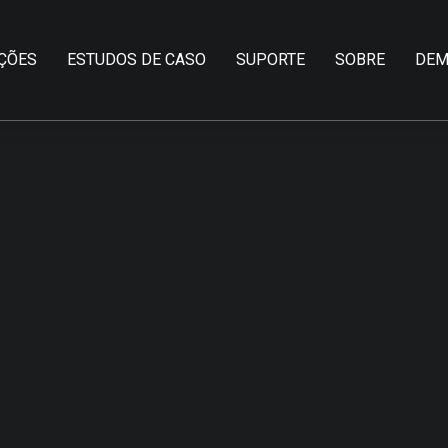
ÇÕES
ESTUDOS DE CASO
SUPORTE
SOBRE
DEM
ETALHES DO PROJE
INÍCIO
ESTUDOS DE
SALAS DE
PROJET
CASO
CONTROLE