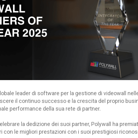
lobale leader di software per la gestione di videowall nelle
oscere il continuo successo e la crescita del proprio busi
nale performance della sua rete di partner.
lebrare la dedizione dei suoi partner, Polywall ha premiato
ri con le migliori prestazioni con i suoi prestigiosi ricono