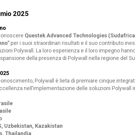
remio 2025
nno
riconoscere
Questek Advanced Technologies (Sudafrica
Anno"
per i suoi straordinari risultati e il suo contributo ine
zioni Polywall. La loro esperienza e il loro impegno hann
spansione della presenza di Polywall nella regione del Su
2025
conoscimento, Polywall è lieta di premiare cinque integrat
cellenza nell’implementazione delle soluzioni Polywall in 
rasile
asile
o
, Uzbekistan, Kazakistan
s, Thailandia