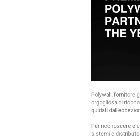
Polywall, fornitore g
orgogliosa di ricon
guidati dall’eccezio
Per riconoscere e ce
sistemi e distributo