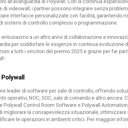
oni all’avanguardia di Polywall. Con la continua espansion
 di videowall, i partner possono integrare senza problemi
ppare interfacce personalizzate con facilità, garantendo ri
di sistemi di controllo complessi o programmazione.
 entusiasmo a un altro anno di collaborazione e innovazi
ardia per soddisfare le esigenze in continua evoluzione dei 
oni a tutti i vincitori del premio 2025 e grazie per far part
l!
 Polywall
ore leader di software per sale di controllo, offrendo solu
entri operativi, NOC, SOC, sale di comando e altro ancora. 
e Polywall Control Room Software e Polywall Automation
di migliorare la consapevolezza situazionale, ottimizzare
ficare le operazioni in ambienti critici. Per maggiori infor