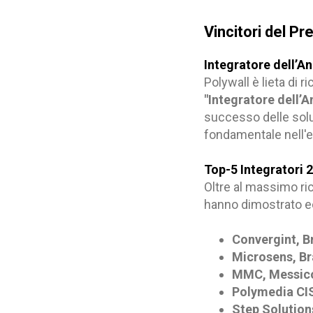
Vincitori del P
Integratore dell’A
Polywall è lieta di 
"Integratore dell’
successo delle solu
fondamentale nell'e
Top-5 Integratori 
Oltre al massimo ri
hanno dimostrato ec
Convergint, B
Microsens, Br
MMC, Messic
Polymedia CIS
Step Solution